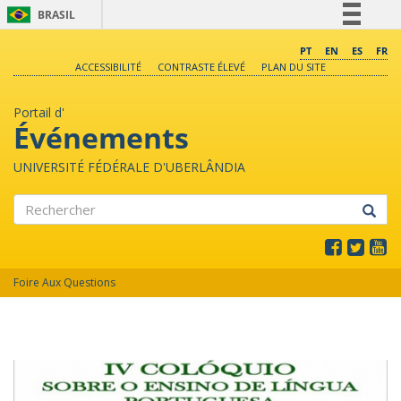
BRASIL
Simplifique!
PT
EN
ES
FR
ACCESSIBILITÉ
CONTRASTE ÉLEVÉ
PLAN DU SITE
Comunica BR
Participe
Portail d'
Acesso à informação
Événements
Legislação
UNIVERSITÉ FÉDÉRALE D'UBERLÂNDIA
Canais
Rechercher
Foire Aux Questions