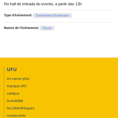
campus, que beneficiem todos. Para realizar as discussões, o
No hall de entrada do evento, a partir das 13h
evento recebe representantes das comunidades vizinhas à área
da Universidade, autoridades do poder público municipal de
Type d'évènement:
Événement d'extension
Ituiutaba e o reitor da UFU, Valder Steffen.
Aberto para a comunidade, os interessados em participar
Nature de l'événement:
Fórum
devem se inscrever, gratuitamente, no hall de entrada do
evento, a partir das 13h.
UFU
en savoir plus
marque UFU
campus
la mobilité
les bibliothèques
restaurants