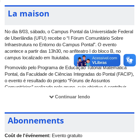
La maison
No dia 8/03, sábado, o Campus Pontal da Universidade Federal
de Uberlândia (UFU) recebe o “I Fórum Comunitário Sobre
Infraestrutura no Entorno do Campus Pontal”. O evento
acontece a partir das 13h30, no anfiteatro I do bloco B, no
campus localizado em Ituiutaba.
Promovido pelo Programa de Educação Tutorial Matemática
Pontal, da Faculdade de Ciências Integradas do Pontal (FACIP),
o evento é resultado do projeto “Fóruns de Assuntos
Comunitários” realizado pelo grupo, cujo objetivo é contribuir
para a conscientização sobre o papel de cada cidadão, como
Continuar lendo
agente capaz de contribuir efetivamente para a melhoria do
meio social em que vive.
O Fórum visa estabelecer um diálogo entre a comunidade
Abonnements
acadêmica da UFU e a comunidade dos bairros vizinhos ao
Campus Pontal, com intuito de debater questões relacionadas
Coût de l'événement:
Evento gratuito
às condições de melhoria das áreas públicas no entorno do