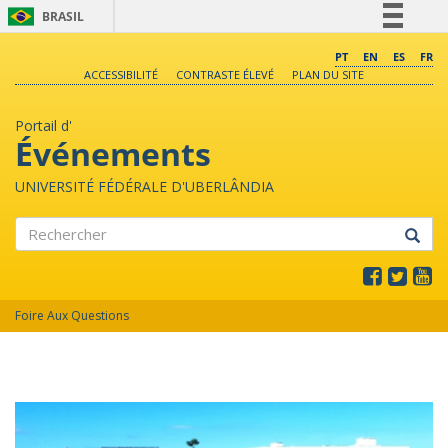
BRASIL
Simplifique!
PT
EN
ES
FR
ACCESSIBILITÉ
CONTRASTE ÉLEVÉ
PLAN DU SITE
Comunica BR
Participe
Portail d'
Acesso à informação
Événements
Legislação
UNIVERSITÉ FÉDÉRALE D'UBERLÂNDIA
Canais
Rechercher
Foire Aux Questions