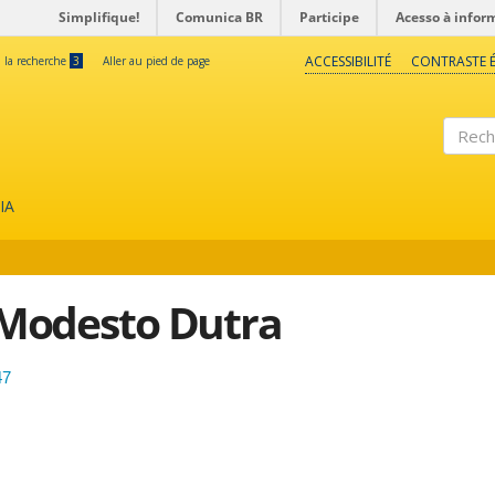
Simplifique!
Comunica BR
Participe
Acesso à infor
ACCESSIBILITÉ
CONTRASTE É
à la recherche
3
Aller au pied de page
Reche
IA
o Modesto Dutra
47