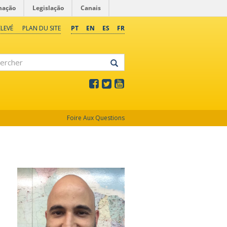
mação
Legislação
Canais
LEVÉ
PLAN DU SITE
PT
EN
ES
FR
rcher
Foire Aux Questions