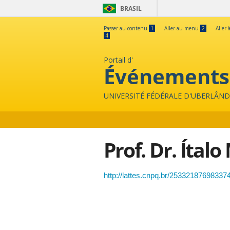
BRASIL
Passer au contenu
1
Aller au menu
2
Aller 
4
Portail d'
Événements
UNIVERSITÉ FÉDÉRALE D'UBERLÂND
Prof. Dr. Ítal
http://lattes.cnpq.br/25332187698337