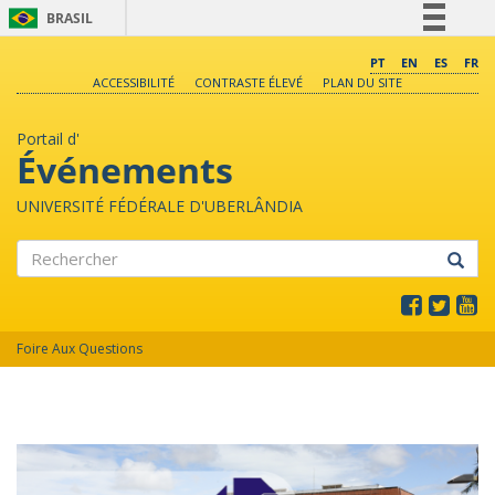
BRASIL
Simplifique!
PT
EN
ES
FR
ACCESSIBILITÉ
CONTRASTE ÉLEVÉ
PLAN DU SITE
Comunica BR
Participe
Portail d'
Acesso à informação
Événements
Legislação
UNIVERSITÉ FÉDÉRALE D'UBERLÂNDIA
Canais
Rechercher
Foire Aux Questions