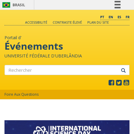
BRASIL
Simplifique!
PT
EN
ES
FR
ACCESSIBILITÉ
CONTRASTE ÉLEVÉ
PLAN DU SITE
Comunica BR
Participe
Portail d'
Acesso à informação
Événements
Legislação
UNIVERSITÉ FÉDÉRALE D'UBERLÂNDIA
Canais
Rechercher
Foire Aux Questions