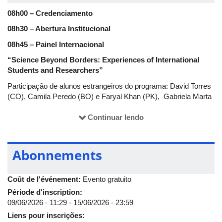
08h00 – Credenciamento
08h30 – Abertura Institucional
08h45 – Painel Internacional
“Science Beyond Borders: Experiences of International
Students and Researchers”
Participação de alunos estrangeiros do programa: David Torres
(CO), Camila Peredo (BO) e Faryal Khan (PK), Gabriela Marta
Nhatitima (MZ).
Continuar lendo
09h45 – Intervalo e Flash Talk - Global Excellent
10h15 – From Science to Industry: Development and
Application of Natural Solutions
Abonnements
Prof.ª Dra. Sandrina Alves Heleno - Instituto Politécnico de
Bragança – Portugal
Coût de l'événement:
Evento gratuito
11h20 – Mesa-redonda:
Internacionalização e parcerias
Période d'inscription:
científicas.
09/06/2026 - 11:29
-
15/06/2026 - 23:59
Liens pour inscrições:
Dra. Nagela Bernadelli (USA), Rafael Martins (ITA) e Giovanna