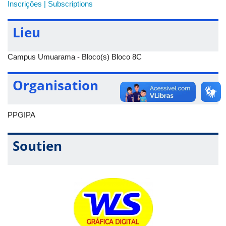
Inscrições | Subscriptions
Antoniucci (ENG)
12h00 – Encerramento
Lieu
Campus Umuarama - Bloco(s) Bloco 8C
Organisation
PPGIPA
Soutien