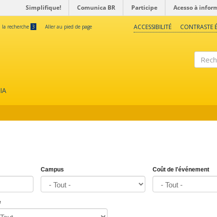
Simplifique!
Comunica BR
Participe
Acesso à infor
ACCESSIBILITÉ
CONTRASTE É
à la recherche
3
Aller au pied de page
Reche
IA
Campus
Coût de l'événement
e