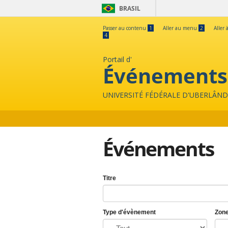
BRASIL
Passer au contenu
1
Aller au menu
2
Aller 
4
Portail d'
Événements
UNIVERSITÉ FÉDÉRALE D'UBERLÂND
Événements
Titre
Type d'évènement
Zon