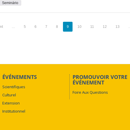
Seminário
nt
…
5
6
7
8
9
10
11
12
13
ÉVÉNEMENTS
PROMOUVOIR VOTRE
ÉVÉNEMENT
Scientifiques
Foire Aux Questions
Culturel
Extension
Institutionnel