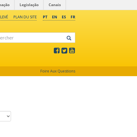
mação
Legislação
Canais
LEVÉ
PLAN DU SITE
PT
EN
ES
FR
rcher
Foire Aux Questions