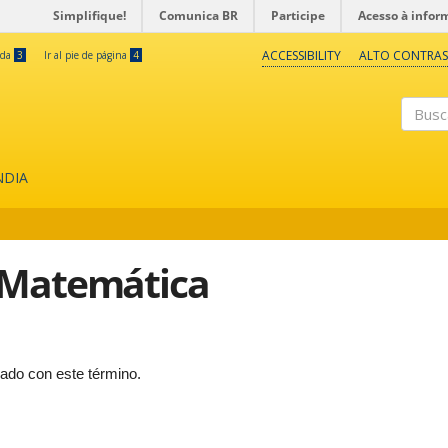
Simplifique!
Comunica BR
Participe
Acesso à infor
ACCESSIBILITY
ALTO CONTRAS
eda
3
Ir al pie de página
4
Buscar
NDIA
 Matemática
cado con este término.