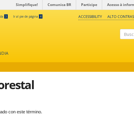
Simplifique!
Comunica BR
Participe
Acesso à infor
ACCESSIBILITY
ALTO CONTRAS
eda
3
Ir al pie de página
4
Buscar
NDIA
orestal
cado con este término.