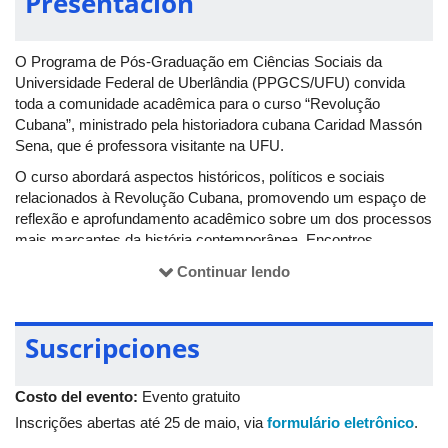
Presentación
O Programa de Pós-Graduação em Ciências Sociais da
Universidade Federal de Uberlândia (PPGCS/UFU) convida
toda a comunidade acadêmica para o curso “Revolução
Cubana”, ministrado pela historiadora cubana Caridad Massón
Sena, que é professora visitante na UFU.
O curso abordará aspectos históricos, políticos e sociais
relacionados à Revolução Cubana, promovendo um espaço de
reflexão e aprofundamento acadêmico sobre um dos processos
mais marcantes da história contemporânea. Encontros
presenciais, conforme o seguinte cronograma: das 26 e 28 de
Continuar lendo
maio, 2 e 9 de junho, sempre das 19h às 21h.
Para mais informações, acesse o
perfil do PPGCS
no Instagram
.
Suscripciones
Costo del evento:
Evento gratuito
Inscrições abertas até 25 de maio, via
formulário eletrônico
.