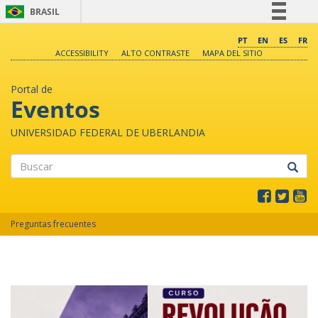
BRASIL
Simplifique!
PT
EN
ES
FR
ACCESSIBILITY
ALTO CONTRASTE
MAPA DEL SITIO
Comunica BR
Participe
Portal de
Acesso à informação
Eventos
Legislação
UNIVERSIDAD FEDERAL DE UBERLANDIA
Canais
Buscar
Preguntas frecuentes