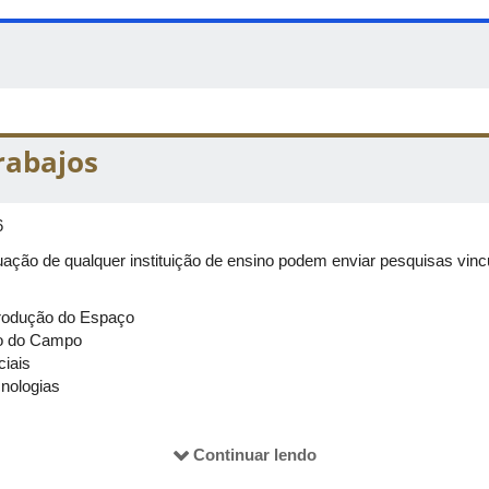
rabajos
6
ação de qualquer instituição de ensino podem enviar pesquisas vinc
Produção do Espaço
ão do Campo
iais
cnologias
ntais e Paisagens
e as Lutas Sociais
Continuar lendo