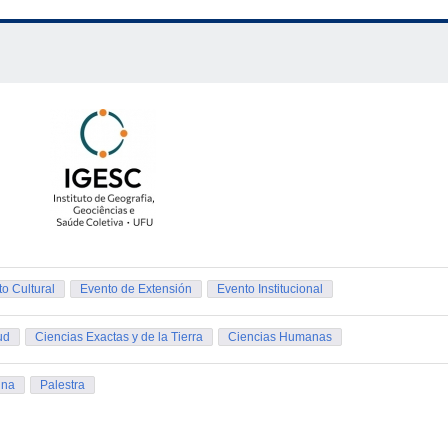
 formato de resumo expandido, com limite de até 700 palavras. O te
sa, os objetivos, a metodologia utilizada, os resultados (parciais ou 
o Cultural
Evento de Extensión
Evento Institucional
ud
Ciencias Exactas y de la Tierra
Ciencias Humanas
ina
Palestra