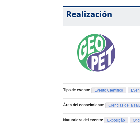
Os trabalhos devem ser submetidos no
obrigatoriamente, o problema de pesqui
Realización
desenvolvimento da pesquisa.
Tipo de evento:
Evento Científico
Event
Área del conocimiento:
Ciencias de la sal
Naturaleza del evento:
Exposição
Ofic