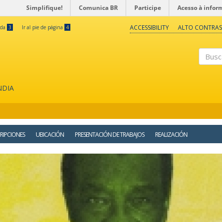
Simplifique!
Comunica BR
Participe
Acesso à infor
ACCESSIBILITY
ALTO CONTRAS
eda
3
Ir al pie de página
4
Buscar
NDIA
RIPCIONES
UBICACIÓN
PRESENTACIÓN DE TRABAJOS
REALIZACIÓN