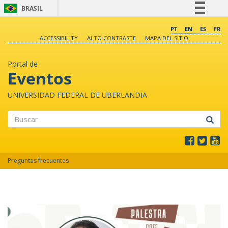
BRASIL
Simplifique!
PT
EN
ES
FR
ACCESSIBILITY
ALTO CONTRASTE
MAPA DEL SITIO
Comunica BR
Participe
Portal de
Acesso à informação
Eventos
Legislação
UNIVERSIDAD FEDERAL DE UBERLANDIA
Canais
Buscar
Preguntas frecuentes