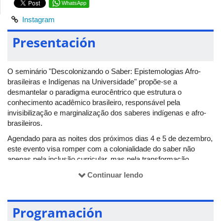
WhatsApp
Instagram
Presentación
O seminário "Descolonizando o Saber: Epistemologias Afro-
brasileiras e Indígenas na Universidade" propõe-se a
desmantelar o paradigma eurocêntrico que estrutura o
conhecimento acadêmico brasileiro, responsável pela
invisibilização e marginalização dos saberes indígenas e afro-
brasileiros.
Agendado para as noites dos próximos dias 4 e 5 de dezembro,
este evento visa romper com a colonialidade do saber não
apenas pela inclusão curricular, mas pela transformação
estrutural da práxis universitária de pesquisa e ensino.
Continuar lendo
Postulando a centralidade das epistemologias afro-brasileiras e
indígenas, reconhece sua potência intelectual e política. Por
meio de mesas-redondas e apresentações, o seminário visa
Programación
articular saberes acadêmicos e tradicionais, buscando construir