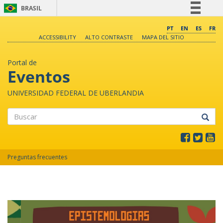
BRASIL
Simplifique!
PT
EN
ES
FR
ACCESSIBILITY
ALTO CONTRASTE
MAPA DEL SITIO
Comunica BR
Participe
Portal de
Acesso à informação
Eventos
Legislação
UNIVERSIDAD FEDERAL DE UBERLANDIA
Canais
Buscar
Preguntas frecuentes