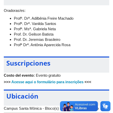
uma universidade pluriversada, democrática, inclusiva e
comprometida com a justiça epistemológica. As inscrições
Oradoras/es:
são gratuitas, podendo ser realizadas até o momento de início
Profª. Drª. Adilbênia Freire Machado
do seminário.
Profª. Drª. Vanilda Santos
Profª. Msª. Gabriela Neta
Prof. Dr. Geilson Batista
Prof. Dr. Jeremias Brasileiro
Profª Drª. Antônia Aparecida Rosa
Suscripciones
Costo del evento:
Evento gratuito
>>>
Acesse aqui o formulário para inscrições
<<<
Ubicación
Campus Santa Mônica - Bloco(s) 5O-A - Sala(s) Auditório