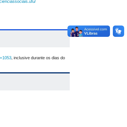
ienciassociais.ufu/
to=1053
, inclusive durante os dias do