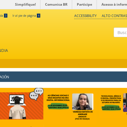
Simplifique!
Comunica BR
Participe
Acesso à infor
ACCESSIBILITY
ALTO CONTRAS
eda
3
Ir al pie de página
4
Buscar
NDIA
ZACIÓN