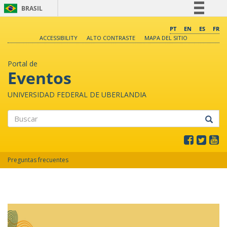
BRASIL
Simplifique!
PT
EN
ES
FR
ACCESSIBILITY
ALTO CONTRASTE
MAPA DEL SITIO
Comunica BR
Participe
Portal de
Acesso à informação
Eventos
Legislação
UNIVERSIDAD FEDERAL DE UBERLANDIA
Canais
Buscar
Preguntas frecuentes