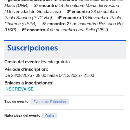
docentes ou pesquisadores convidados. Cada sessão contará
Maso (UNB)
2º encontro
14 de outubro
Maria del Rosário
com uma exposição inicial, seguida da discussão de textos
(
Universidad de Guadalajara)
3º encontro
2
3 de outubro
previamente indicados. Haverá espaço para debates e trocas
Paula Sandrin (PUC-Rio)
4º encontro
13
Novembro
Paulo
entre os participantes, com foco na construção de um ambiente
Chamon (UEPB)
5º encontro
27
de novembro
Rossana Reis
de aprendizagem participativo. O curso será 100% remoto.
(USP)
6º encontro
4 de dezembro
Lara Selis (UFU)
Suscripciones
Costo del evento:
Evento gratuito
Période d'inscription:
De
28/08/2025 - 08:00
hasta
04/12/2025 - 21:00
Enlaces a inscripciones:
INSCREVA-SE
Tipo de evento:
Evento de Extensión
Naturaleza del evento:
Outra