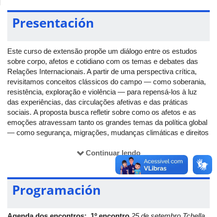
Presentación
Este curso de extensão propõe um diálogo entre os estudos
sobre corpo, afetos e cotidiano com os temas e debates das
Relações Internacionais. A partir de uma perspectiva crítica,
revisitamos conceitos clássicos do campo — como soberania,
resistência, exploração e violência — para repensá-los à luz
das experiências, das circulações afetivas e das práticas
sociais. A proposta busca refletir sobre como os afetos e as
emoções atravessam tanto os grandes temas da política global
— como segurança, migrações, mudanças climáticas e direitos
humanos — quanto os contextos cotidianos, os movimentos
sociais e as formas de vida que muitas vezes ficam à margem
Continuar lendo
das análises tradicionais. A proposta é criar um espaço aberto e
interdisciplinar, voltado a quem deseja refletir sobre o
Internacional e suas transformações contemporâneas.
Programación
Metodologia:
Os encontros serão remotos e conduzidos por
Agenda dos encontros:
1º encontro
25 de setembro
Tchella