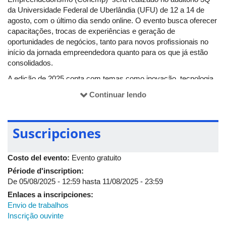
da Universidade Federal de Uberlândia (UFU) de 12 a 14 de
agosto, com o último dia sendo online. O evento busca oferecer
capacitações, trocas de experiências e geração de
oportunidades de negócios, tanto para novos profissionais no
início da jornada empreendedora quanto para os que já estão
consolidados.
A edição de 2025 conta com temas como inovação, tecnologia,
inteligência artificial, impacto social, marketing, sociedade em
Continuar lendo
startups, entre outros. São mais de 15 palestrantes
confirmados, divididos entre especialistas, investidores,
startups e lideranças na área da inovação.
Suscripciones
Este ano também serão aceitos envios de pesquisas
acadêmicas nos formatos de resumo simples, resumo
Costo del evento:
Evento gratuito
expandido e trabalhos completos. O objetivo é integrar a
comunidade científica com empreendedores e o mercado para
Période d'inscription:
alcançar novos patamares no uso de tecnologia na área de
De
05/08/2025 - 12:59
hasta
11/08/2025 - 23:59
negócios. O
site do Conemp
oferece mais informações sobre o
Enlaces a inscripciones:
evento e inscrições.
Envio de trabalhos
Inscrição ouvinte