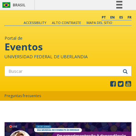
BRASIL
Simplifique!
PT
EN
ES
FR
ACCESSIBILITY
ALTO CONTRASTE
MAPA DEL SITIO
Comunica BR
Participe
Portal de
Acesso à informação
Eventos
Legislação
UNIVERSIDAD FEDERAL DE UBERLANDIA
Canais
Buscar
Preguntas frecuentes