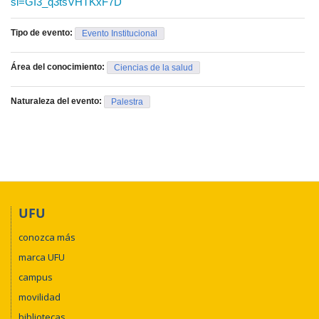
si=GI3_q3tsVHTKxF7D
Av. Mato Grosso, 3370, Umuarama.
Tipo de evento:
Evento Institucional
Área del conocimiento:
Ciencias de la salud
Naturaleza del evento:
Palestra
UFU
conozca más
marca UFU
campus
movilidad
bibliotecas