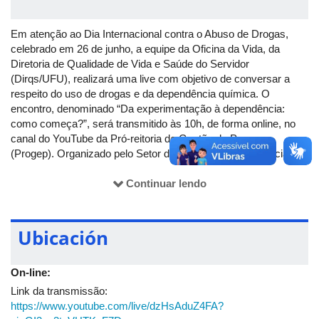
Em atenção ao Dia Internacional contra o Abuso de Drogas,
celebrado em 26 de junho, a equipe da Oficina da Vida, da
Diretoria de Qualidade de Vida e Saúde do Servidor
(Dirqs/UFU), realizará uma live com objetivo de conversar a
respeito do uso de drogas e da dependência química. O
encontro, denominado “Da experimentação à dependência:
como começa?”, será transmitido às 10h, de forma online, no
canal do YouTube da Pró-reitoria de Gestão de Pessoas
(Progep). Organizado pelo Setor de Atenção à Dependência
Química (Sadeq, mais conhecido como Oficina da Vida) da
universidade, a live contará com a presença da psicóloga Maria
Continuar lendo
Luiza Segatto, especialista em dependência química e ex-
coordenadora da Oficina da Vida. Sadeq – Oficina da Vida O
Sadeq/Oficina da Vida é o setor responsável pelo acolhimento e
Ubicación
tratamento das servidoras e dos servidores usuários de álcool e
outras drogas, que apresentem transtornos relacionados à
On-line:
dependência química. Além disso, realiza também ações
educativas durante todo o ano visando a prevenção, a saúde e
Link da transmissão:
o bem-estar dos servidores e das servidoras da UFU. Conheça
https://www.youtube.com/live/dzHsAduZ4FA?
a Oficina da Vida: (34) 3225-8086 ou 8079
seadq@dirqs.ufu.br