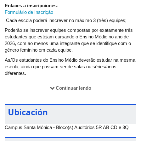
Enlaces a inscripciones:
Formulário de Inscrição
Cada escola poderá inscrever no máximo 3 (três) equipes;
Poderão se inscrever equipes compostas por exatamente três
estudantes que estejam cursando o Ensino Médio no ano de
2026, com ao menos uma integrante que se identifique com o
gênero feminino em cada equipe.
As/Os estudantes do Ensino Médio deverão estudar na mesma
escola, ainda que possam ser de salas ou séries/anos
diferentes.
Não serão permitidas equipes formadas por estudantes de
Continuar lendo
diferentes escolas, mesmo que pertençam à mesma rede de
ensino ou à mesma mantenedora.
Não será permitido um/uma estudante pertencer a mais de uma
Ubicación
equipe.
A composição das equipes será decidida pelas/os próprias/os
Campus Santa Mônica - Bloco(s) Auditórios 5R AB CD e 3Q
participantes (estudantes e escola).
A equipe deve escolher um nome para si, que a acompanhará