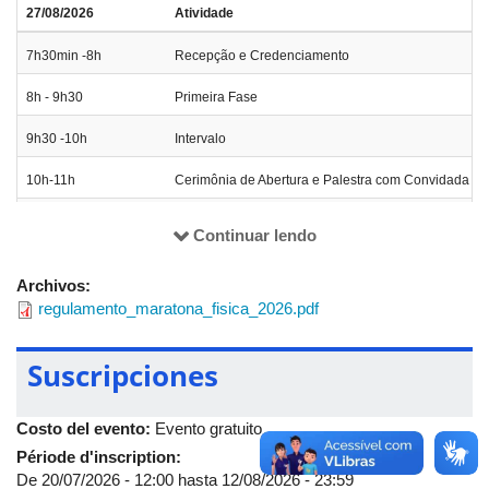
27/08/2026
Atividade
7h30min -8h
Recepção e Credenciamento
8h - 9h30
Primeira Fase
9h30 -10h
Intervalo
10h-11h
Cerimônia de Abertura e Palestra com Convidada
11h -11h40min
Segunda Fase e Exposição Física Divertida - Dica
Continuar lendo
13h30min - 14h10min
Terceira Fase
Archivos:
14h40min - 15h20min
Fase Final
regulamento_maratona_fisica_2026.pdf
16h
Premiação
Suscripciones
Costo del evento:
Evento gratuito
Période d'inscription:
De
20/07/2026 - 12:00
hasta
12/08/2026 - 23:59