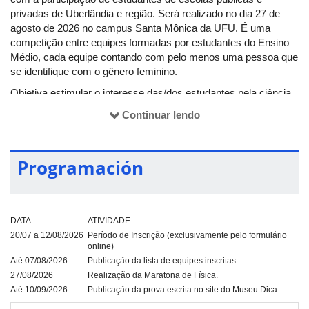
privadas de Uberlândia e região. Será realizado no dia 27 de
agosto de 2026 no campus Santa Mônica da UFU. É uma
competição entre equipes formadas por estudantes do Ensino
Médio, cada equipe contando com pelo menos uma pessoa que
se identifique com o gênero feminino.
Objetiva estimular o interesse das/dos estudantes pela ciência,
tecnologia, engenharia e matemática, permitindo também
Continuar lendo
acrescentar esta experiência na formação pedagógica das/dos
discentes de graduação e pós-graduação envolvidas/os.
A oportunidade de acessar o ambiente da universidade numa
Programación
competição saudável, resolvendo desafios em equipe e
conhecendo esse espaço através de interações numa
perspectiva lúdica, ocorrerá no dia 27 de agosto do corrente.
DATA
ATIVIDADE
20/07 a 12/08/2026
Período de Inscrição (exclusivamente pelo formulário
online)
Até 07/08/2026
Publicação da lista de equipes inscritas.
27/08/2026
Realização da Maratona de Física.
Até 10/09/2026
Publicação da prova escrita no site do Museu Dica