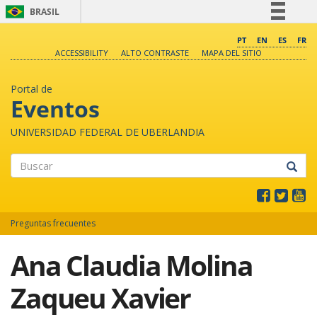
BRASIL
Simplifique!
PT
EN
ES
FR
ACCESSIBILITY
ALTO CONTRASTE
MAPA DEL SITIO
Comunica BR
Participe
Portal de
Acesso à informação
Eventos
Legislação
UNIVERSIDAD FEDERAL DE UBERLANDIA
Canais
Buscar
Preguntas frecuentes
Ana Claudia Molina
Zaqueu Xavier