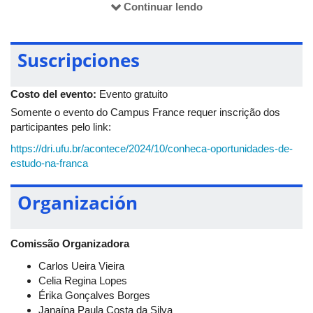
Continuar lendo
14h às 15h40: apresentação do Campus France aos
estudantes dos campi de Uberlândia da UFU
Suscripciones
Anfiteatro do Bloco 5O - H
Costo del evento:
Evento gratuito
15h: divulgação do edital de mobilidade no campus de Patos de
Somente o evento do Campus France requer inscrição dos
Minas durante a IV SeAli - Semana de Engenharia de Alimentos
participantes pelo link:
da UFU
https://dri.ufu.br/acontece/2024/10/conheca-oportunidades-de-
Rua Padre Pavoni, 290, bairro Rosário
estudo-na-franca
05/11/2024 - terça-feira
Organización
13h às 14h: mesa-redonda e divulgação do edital de mobilidade
no campus Gloria
Comissão Organizadora
Sala 307, Campus Gloria
Carlos Ueira Vieira
Celia Regina Lopes
Érika Gonçalves Borges
18h às 19h30: mesa-redonda e divulgação do edital de
Janaína Paula Costa da Silva
mobilidade no campus Santa Mônica