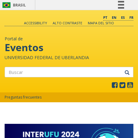
BRASIL
Simplifique!
PT
EN
ES
FR
ACCESSIBILITY
ALTO CONTRASTE
MAPA DEL SITIO
Comunica BR
Participe
Portal de
Acesso à informação
Eventos
Legislação
UNIVERSIDAD FEDERAL DE UBERLANDIA
Canais
Buscar
Preguntas frecuentes