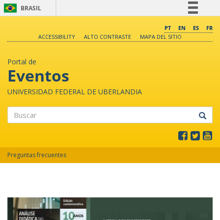
BRASIL
Simplifique!
PT
EN
ES
FR
ACCESSIBILITY
ALTO CONTRASTE
MAPA DEL SITIO
Comunica BR
Participe
Portal de
Acesso à informação
Eventos
Legislação
UNIVERSIDAD FEDERAL DE UBERLANDIA
Canais
Buscar
Preguntas frecuentes