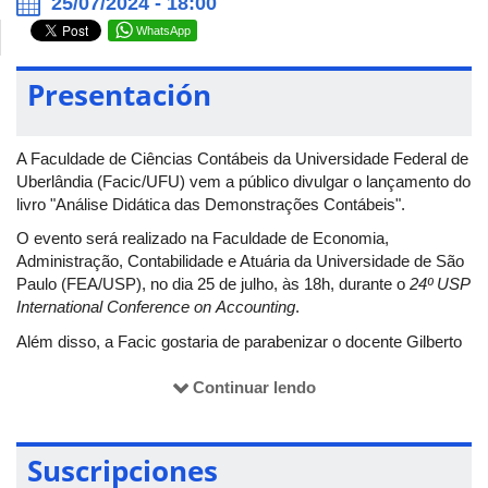
25/07/2024 - 18:00
WhatsApp
Presentación
A Faculdade de Ciências Contábeis da Universidade Federal de
Uberlândia (Facic/UFU) vem a público divulgar o lançamento do
livro "Análise Didática das Demonstrações Contábeis".
O evento será realizado na Faculdade de Economia,
Administração, Contabilidade e Atuária da Universidade de São
Paulo (FEA/USP), no dia 25 de julho, às 18h, durante o
24º USP
International Conference on Accounting
.
Além disso, a Facic gostaria de parabenizar o docente Gilberto
José Miranda, um dos autores do livro, pela edição
comemorativa de 10 anos e todas as contribuições valiosas
Continuar lendo
para o campo da contabilidade. A nova edição do livro aborda
novas perspectivas e atualizações que enriquecem o
conhecimento e prática contábil.
Suscripciones