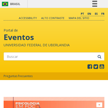
BRASIL
Simplifique!
PT
EN
ES
FR
ACCESSIBILITY
ALTO CONTRASTE
MAPA DEL SITIO
Comunica BR
Participe
Portal de
Acesso à informação
Eventos
Legislação
UNIVERSIDAD FEDERAL DE UBERLANDIA
Canais
Buscar
Preguntas frecuentes