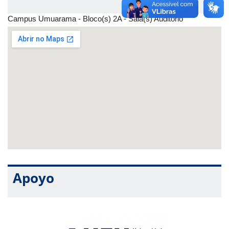
étnico-raciais, racismo institucional e estrutural na
universidade, pactos raciais e branquitude. Integra a
Campus Umuarama - Bloco(s) 2A - Sala(s) Auditório
coordenação colegiada da Comissão de Orientação em
Psicologia e Relações Étnico-Raciais na subsede
triângulo do CRP-MG.
A mediação será realizada por:
Alessandra Kelly Belmonte
- bacharel em Psicologia
(PUC-MG) e pós-graduada em Saúde Coletiva
(UniAmérica). Analista de relacionamento com
comunidades, desenvolvendo suas atividades no
município de Mariana. Conselheira no XVII Plenário do
Conselho Regional de Psicologia - Minas Gerais, sendo
referência para as Comissões de Orientação em
Psicologia e Relações Étnico-Raciais e Criança e
Apoyo
Adolescente.