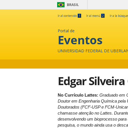
BRASIL
Ir al contenido
1
Ir al menú
2
Ir a la búsqu
Portal de
Eventos
UNIVERSIDAD FEDERAL DE UBERLA
Edgar Silveir
No Currículo Lattes:
Graduado em Ci
Doutor em Engenharia Química pela U
Doutorados (FCF-USP e FCM-Unicamp)
chamasse atenção no Lattes. Durante 
desenvolvendo um bioprocesso para d
pesquisa, o mundo ainda usa o desca