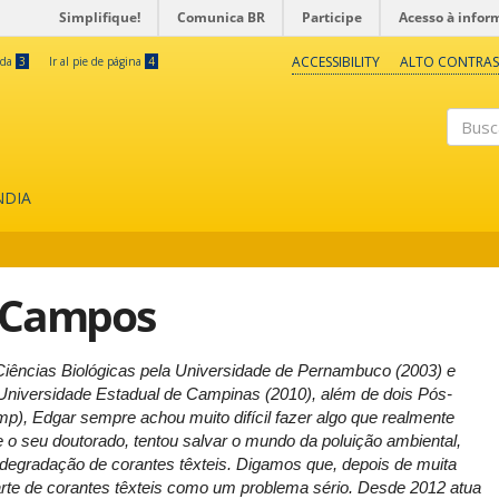
Simplifique!
Comunica BR
Participe
Acesso à infor
ACCESSIBILITY
ALTO CONTRAS
eda
3
Ir al pie de página
4
Buscar
NDIA
a Campos
ências Biológicas pela Universidade de Pernambuco (2003) e
niversidade Estadual de Campinas (2010), além de dois Pós-
, Edgar sempre achou muito difícil fazer algo que realmente
o seu doutorado, tentou salvar o mundo da poluição ambiental,
egradação de corantes têxteis. Digamos que, depois de muita
rte de corantes têxteis como um problema sério. Desde 2012 atua