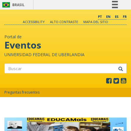
BRASIL
Simplifique!
PT
EN
ES
FR
ACCESSIBILITY
ALTO CONTRASTE
MAPA DEL SITIO
Comunica BR
Participe
Portal de
Acesso à informação
Eventos
Legislação
UNIVERSIDAD FEDERAL DE UBERLANDIA
Canais
Buscar
Preguntas frecuentes