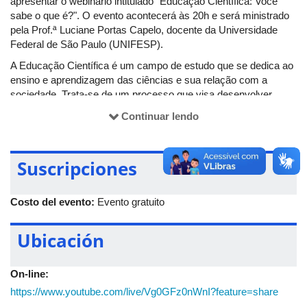
apresentar o webinário intitulado "Educação Científica: Você
sabe o que é?". O evento acontecerá às 20h e será ministrado
pela Prof.ª Luciane Portas Capelo, docente da Universidade
Federal de São Paulo (UNIFESP).
A Educação Científica é um campo de estudo que se dedica ao
ensino e aprendizagem das ciências e sua relação com a
sociedade. Trata-se de um processo que visa desenvolver
habilidades e competências necessárias para o pensamento
Continuar lendo
crítico e a tomada de decisões baseadas em evidências
científicas.
Discute-se, ainda, a alfabetização científica, componente
Suscripciones
fundamental da Educação Científica, que se refere à
capacidade de compreender e aplicar conceitos científicos em
Costo del evento:
Evento gratuito
situações cotidianas. Através da alfabetização científica, os
alunos podem desenvolver uma compreensão mais profunda
dos fenômenos naturais e tecnológicos, bem como dos
Ubicación
impactos da ciência e da tecnologia na sociedade.
A Educação Científica é de extrema importância para a
On-line:
Educação Básica, pois ajuda a formar cidadãos críticos e
https://www.youtube.com/live/Vg0GFz0nWnI?feature=share
conscientes de sua relação com a ciência e a tecnologia. Além