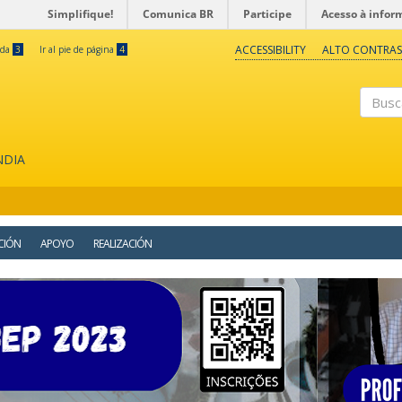
Simplifique!
Comunica BR
Participe
Acesso à infor
ACCESSIBILITY
ALTO CONTRAS
eda
3
Ir al pie de página
4
Buscar
NDIA
CIÓN
APOYO
REALIZACIÓN