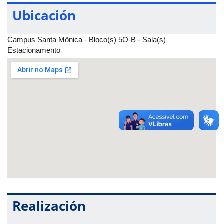
obra foi indicada ao Oscar de melhor figurino e melhor direção
Ubicación
de arte em 1967, e ganhou o prêmio de melhor filme estrangeiro
no Golden Globes de 1966.
Campus Santa Mônica - Bloco(s) 5O-B - Sala(s)
Interessou-se pela premissa? Pois venha assistir no Cine UFU!
Estacionamento
A exibição será nesta quinta-feira, 20 de abril, a partir das 19h,
no estacionamento do Bloco 5O-B do Campus Santa Mônica da
Universidade Federal de Uberlândia (UFU). O Cine UFU é de
graça e aberto à comunidade.
Realización