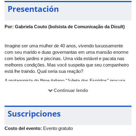
Presentación
Por: Gabriela Couto (bolsista de Comunicação da Dicult)
Imagine ser uma mulher de 40 anos, vivendo luxuosamente
com seu marido e duas governantas em uma mansão enorme
com belos jardins e piscinas. Uma vida estável e pacata nas
melhores condições. Mas você suspeita que seu companheiro
está lhe traindo. Qual seria sua reação?
A protagonista do filme italiano "Julieta dos Espíritos" procura
saber a verdade. Nesse processo, ela embarca em uma
Continuar lendo
jornada existencial. Questiona-se como mulher, revisita seu
passado e experimenta o inédito. Além disso, conhece Suzy,
uma mulher que a faz repensar sua moral.
Suscripciones
Ao misturar elementos da realidade e fantasia para construir o
enredo do filme, o diretor Federico Fellini alia-se ao realismo
Costo del evento:
Evento gratuito
mágico. Não só na história, mas também na parte técnica, com
o uso de cores fortes e de um figurino extravagante. Assim, a