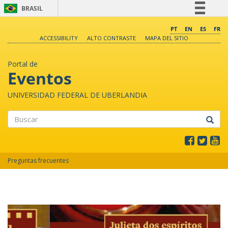
BRASIL
Simplifique!
PT
EN
ES
FR
ACCESSIBILITY
ALTO CONTRASTE
MAPA DEL SITIO
Comunica BR
Participe
Portal de
Acesso à informação
Eventos
Legislação
UNIVERSIDAD FEDERAL DE UBERLANDIA
Canais
Buscar
Preguntas frecuentes