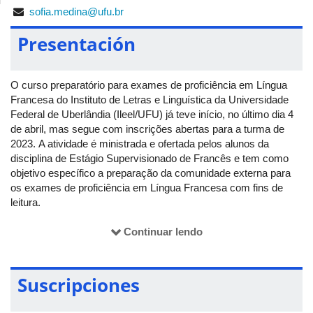
sofia.medina@ufu.br
Presentación
O curso preparatório para exames de proficiência em Língua
Francesa do Instituto de Letras e Linguística da Universidade
Federal de Uberlândia (Ileel/UFU) já teve início, no último dia 4
de abril, mas segue com inscrições abertas para a turma de
2023. A atividade é ministrada e ofertada pelos alunos da
disciplina de Estágio Supervisionado de Francês e tem como
objetivo específico a preparação da comunidade externa para
os exames de proficiência em Língua Francesa com fins de
leitura.
O projeto é aberto à comunidade e voltado para candidatos que
Continuar lendo
desejam realizar este tipo de avaliação. As aulas
ocorrerão, prioritariamente, nas terças-feiras, das 19h30 às
21h30, e em três sábados - dias 29/4, 20/5 e 3/6 -, das 10h30
Suscripciones
às 12h30. A carga horário total do curso é de 30 horas.
Eventuais dúvidas podem ser esclarecidas com Sofia, via