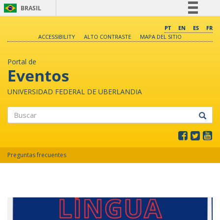
BRASIL
Simplifique!
PT
EN
ES
FR
ACCESSIBILITY
ALTO CONTRASTE
MAPA DEL SITIO
Comunica BR
Participe
Portal de
Acesso à informação
Eventos
Legislação
UNIVERSIDAD FEDERAL DE UBERLANDIA
Canais
Buscar
Preguntas frecuentes