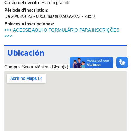
Costo del evento:
Evento gratuito
WhatsApp - (17) 99844-9656 - ou no
e-mail
sofia.medina@ufu.br
.
Période d'inscription:
De
20/03/2023 - 00:00
hasta
02/06/2023 - 23:59
Enlaces a inscripciones:
>>> ACESSE AQUI O FORMULÁRIO PARA INSCRIÇÕES
<<<
Ubicación
Campus Santa Mônica - Bloco(s) 5O-A - Sala(s) 314