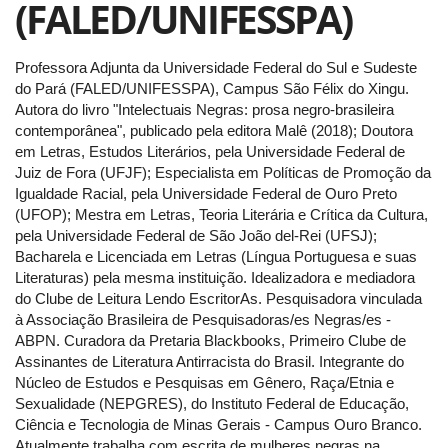
(FALED/UNIFESSPA)
Professora Adjunta da Universidade Federal do Sul e Sudeste
do Pará (FALED/UNIFESSPA), Campus São Félix do Xingu.
Autora do livro "Intelectuais Negras: prosa negro-brasileira
contemporânea", publicado pela editora Malê (2018); Doutora
em Letras, Estudos Literários, pela Universidade Federal de
Juiz de Fora (UFJF); Especialista em Políticas de Promoção da
Igualdade Racial, pela Universidade Federal de Ouro Preto
(UFOP); Mestra em Letras, Teoria Literária e Crítica da Cultura,
pela Universidade Federal de São João del-Rei (UFSJ);
Bacharela e Licenciada em Letras (Língua Portuguesa e suas
Literaturas) pela mesma instituição. Idealizadora e mediadora
do Clube de Leitura Lendo EscritorAs. Pesquisadora vinculada
à Associação Brasileira de Pesquisadoras/es Negras/es -
ABPN. Curadora da Pretaria Blackbooks, Primeiro Clube de
Assinantes de Literatura Antirracista do Brasil. Integrante do
Núcleo de Estudos e Pesquisas em Gênero, Raça/Etnia e
Sexualidade (NEPGRES), do Instituto Federal de Educação,
Ciência e Tecnologia de Minas Gerais - Campus Ouro Branco.
Atualmente trabalha com escrita de mulheres negras na