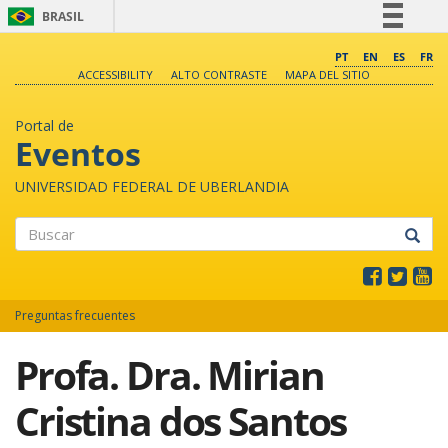
BRASIL
Simplifique!
PT
EN
ES
FR
ACCESSIBILITY
ALTO CONTRASTE
MAPA DEL SITIO
Comunica BR
Participe
Portal de
Acesso à informação
Eventos
Legislação
UNIVERSIDAD FEDERAL DE UBERLANDIA
Canais
Buscar
Preguntas frecuentes
Profa. Dra. Mirian
Cristina dos Santos