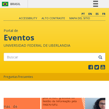
BRASIL
Simplifique!
PT
EN
ES
FR
ACCESSIBILITY
ALTO CONTRASTE
MAPA DEL SITIO
Comunica BR
Participe
Portal de
Acesso à informação
Eventos
Legislação
UNIVERSIDAD FEDERAL DE UBERLANDIA
Canais
Buscar
Preguntas frecuentes