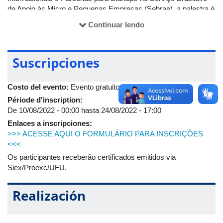
de Apoio às Micro e Pequenas Empresas (Sebrae), a palestra é
gratuita e irá ocorrer remotamente. O link para acesso será
Continuar lendo
encaminhado após a inscrição.
Assim como nos projetos realizados anteriormente, o projeto
Wings
apresenta mais esta palestra com o intuito de promover
Suscripciones
a participação de garotas em àreas voltadas a Ciência,
Tecnologia, Engenharia e Matemática, que são predominadas
Costo del evento:
Evento gratuito
pela presença masculina e possuem poucas referências para
meninas quanto à participação feminina.
Période d'inscription:
De
10/08/2022 - 00:00
hasta
24/08/2022 - 17:00
Enlaces a inscripciones:
>>> ACESSE AQUI O FORMULÁRIO PARA INSCRIÇÕES
<<<
Os participantes receberão certificados emitidos via
Siex/Proexc/UFU.
Realización