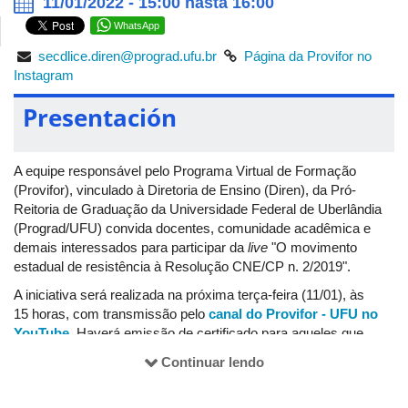
11/01/2022 - 15:00 hasta 16:00
WhatsApp
secdlice.diren@prograd.ufu.br
Página da Provifor no
Instagram
Presentación
A equipe responsável pelo Programa Virtual de Formação
(Provifor), vinculado à Diretoria de Ensino (Diren), da Pró-
Reitoria de Graduação da Universidade Federal de Uberlândia
(Prograd/UFU) convida docentes, comunidade acadêmica e
demais interessados para participar da
live
"O movimento
estadual de resistência à Resolução CNE/CP n. 2/2019".
A iniciativa será realizada na próxima terça-feira (11/01), às
15 horas, com transmissão pelo
canal do Provifor - UFU no
YouTube
. Haverá emissão de certificado para aqueles que
assinarem a lista de presença durante a
live
.
Continuar lendo
Convidadas/palestrantes: