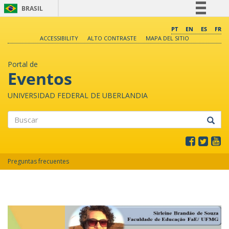
BRASIL
Simplifique!
PT
EN
ES
FR
ACCESSIBILITY
ALTO CONTRASTE
MAPA DEL SITIO
Comunica BR
Participe
Portal de
Acesso à informação
Eventos
Legislação
UNIVERSIDAD FEDERAL DE UBERLANDIA
Canais
Buscar
Preguntas frecuentes