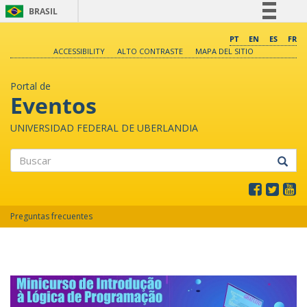
BRASIL
Simplifique!
PT
EN
ES
FR
ACCESSIBILITY
ALTO CONTRASTE
MAPA DEL SITIO
Comunica BR
Participe
Portal de
Acesso à informação
Eventos
Legislação
UNIVERSIDAD FEDERAL DE UBERLANDIA
Canais
Buscar
Preguntas frecuentes