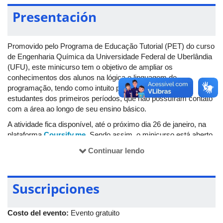
Presentación
Promovido pelo Programa de Educação Tutorial (PET) do curso
de Engenharia Química da Universidade Federal de Uberlândia
(UFU), este minicurso tem o objetivo de ampliar os
conhecimentos dos alunos na lógica e linguagem de
programação, tendo como intuito principal o auxílio dos
estudantes dos primeiros períodos, que não possuíram contato
com a área ao longo de seu ensino básico.
A atividade fica disponível, até o próximo dia 26 de janeiro, na
plataforma
Coursify.me
. Sendo assim, o minicurso está aberto
para todos os alunos de graduação que tiverem interesse
Continuar lendo
em aprofundar seus conhecimentos em programação.
Suscripciones
Costo del evento:
Evento gratuito