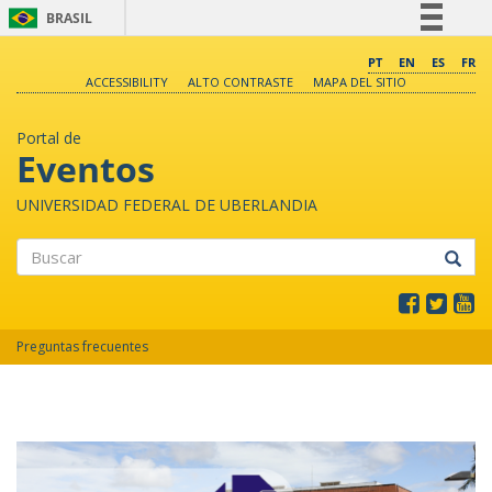
BRASIL
Simplifique!
PT
EN
ES
FR
ACCESSIBILITY
ALTO CONTRASTE
MAPA DEL SITIO
Comunica BR
Participe
Portal de
Acesso à informação
Eventos
Legislação
UNIVERSIDAD FEDERAL DE UBERLANDIA
Canais
Buscar
Preguntas frecuentes