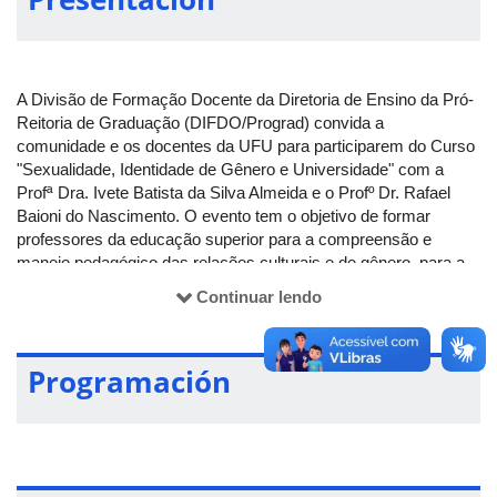
A Divisão de Formação Docente da Diretoria de Ensino da Pró-
Reitoria de Graduação (DIFDO/Prograd) convida a
comunidade e os docentes da UFU para participarem do Curso
"Sexualidade, Identidade de Gênero e Universidade" com a
Profª Dra. Ivete Batista da Silva Almeida e o Profº Dr. Rafael
Baioni do Nascimento. O evento tem o objetivo de formar
professores da educação superior para a compreensão e
manejo pedagógico das relações culturais e de gênero, para a
análise e compreensão da importância da construção de um
Continuar lendo
processo educativo que considere e valorize a diferença e a
diversidade, sejam elas culturais, sociais, identitárias, raciais,
geracionais e de gênero/sexualidade.
Programación
O curso acontece nos dias 14, 29 e 30 de novembro, das 13h30
às 16h50 nos Blocos 5O e 5S, Campus Santa Mônica. Os
interessados podem realizar inscrições pelo
formulário.
Mais informações: