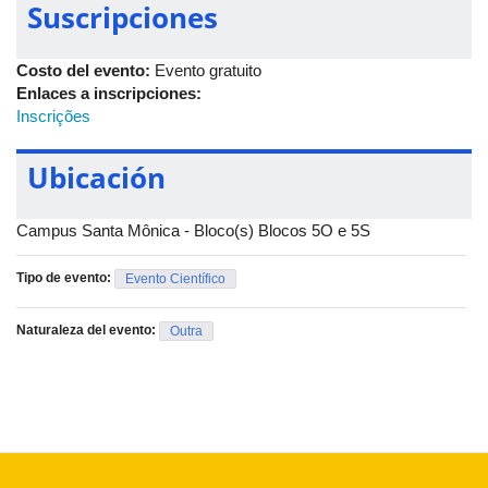
Suscripciones
E-mail: difdo@ prograd.ufu.br
Telefone: 34 3239-4632
Costo del evento:
Evento gratuito
Enlaces a inscripciones:
Inscrições
Ubicación
Campus Santa Mônica - Bloco(s) Blocos 5O e 5S
Tipo de evento:
Evento Científico
Naturaleza del evento:
Outra