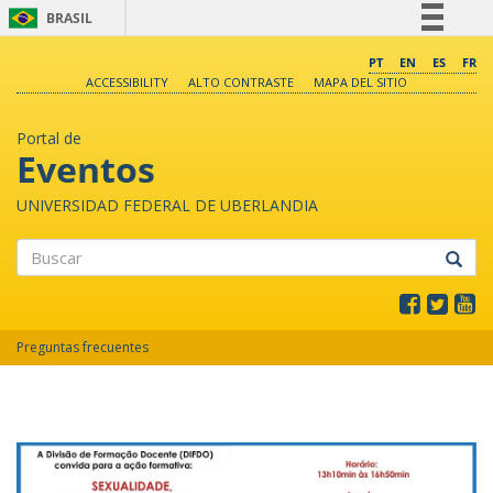
BRASIL
Simplifique!
PT
EN
ES
FR
ACCESSIBILITY
ALTO CONTRASTE
MAPA DEL SITIO
Comunica BR
Participe
Portal de
Acesso à informação
Eventos
Legislação
UNIVERSIDAD FEDERAL DE UBERLANDIA
Canais
Buscar
Preguntas frecuentes