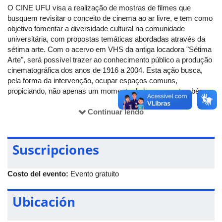
O CINE UFU visa a realização de mostras de filmes que
busquem revisitar o conceito de cinema ao ar livre, e tem como
objetivo fomentar a diversidade cultural na comunidade
universitária, com propostas temáticas abordadas através da
sétima arte. Com o acervo em VHS da antiga locadora "Sétima
Arte", será possível trazer ao conhecimento público a produção
cinematográfica dos anos de 1916 a 2004. Esta ação busca,
pela forma da intervenção, ocupar espaços comuns,
propiciando, não apenas um momento de lazer, mas também,
uma via de acesso para a apreciação estética, o diálogo sobre
concepções e atitudes relativas às questões sociais, políticas e
Continuar lendo
culturais históricas de cada época. Em junho, acontecerá a
Mostra Diversidade, com filmes voltados à temática LGBT.
Suscripciones
O CINE UFU acontece todas as quintas-feiras, em significância
ao dia 28 de junho, data que marca o início do movimento
moderno LGBT em prol da liberdade de expressão e igualdade
Costo del evento:
Evento gratuito
de direitos deste segmento da população. "Em 28 de junho de
1969, ocorreu, na cidade de Nova York, o que veio a ser
Ubicación
conhecido como a Rebelião de Stonewall. Stonewall era (e
ainda é) um bar de frequência LGBT que sofria repetidas
batidas policiais sem justificativa.