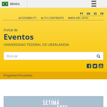
BRASIL
Simplifique!
PT
EN
ES
FR
ACCESSIBILITY
ALTO CONTRASTE
MAPA DEL SITIO
Comunica BR
Participe
Portal de
Acesso à informação
Eventos
Legislação
UNIVERSIDAD FEDERAL DE UBERLANDIA
Canais
Buscar
Preguntas frecuentes