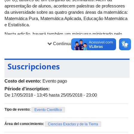
apresentação de alunos, acontecem palestras de professores
da universidade sobre as quatro grandes áreas da matemática:
Matemática Pura, Matemática Aplicada, Educação Matemática
e Estatística.
Nesta edição, haverá também um minicurso ministrado pelo
professor Hernán Roberto Montúfar López e uma oficina
Continuar lendo
aplicada pela professora Fabiana Fiorezi de Marco Matos,
visando difundir e promover o diálogo científico em meio a
comunidade acadêmica da Faculdade e Matemática da UFU.
Suscripciones
O evento acontece entre os dias 28 e 30 de maio, no Auditório
5R CD. As inscrições podem ser feitas até o dia 25/5 pelo site:
Costo del evento:
Evento pago
https://petmatfamat.wixsite.com/mostraic
Période d'inscription:
De
17/05/2018 - 13:45
hasta
25/05/2018 - 23:00
Tipo de evento:
Evento Científico
Área del conocimiento:
Ciencias Exactas y de la Tierra