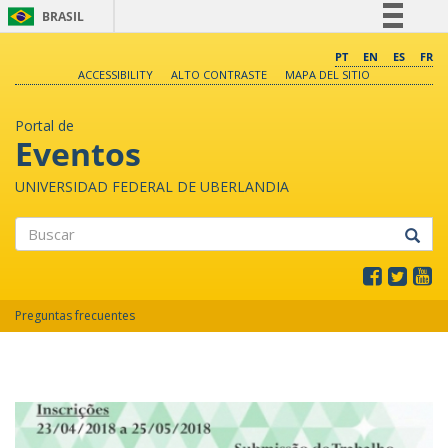
BRASIL
Simplifique!
PT
EN
ES
FR
ACCESSIBILITY
ALTO CONTRASTE
MAPA DEL SITIO
Comunica BR
Participe
Portal de
Acesso à informação
Eventos
Legislação
UNIVERSIDAD FEDERAL DE UBERLANDIA
Canais
Buscar
Preguntas frecuentes