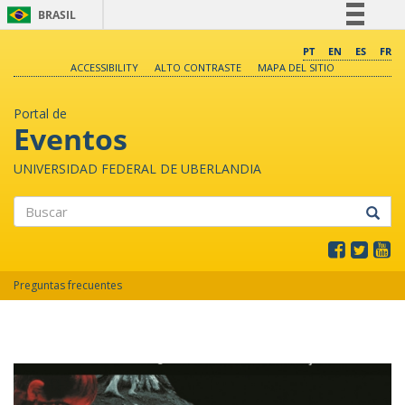
BRASIL
Simplifique!
PT
EN
ES
FR
ACCESSIBILITY
ALTO CONTRASTE
MAPA DEL SITIO
Comunica BR
Participe
Portal de
Acesso à informação
Eventos
Legislação
UNIVERSIDAD FEDERAL DE UBERLANDIA
Canais
Buscar
Preguntas frecuentes