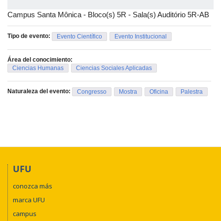
– Iara Helena Magalhães
Campus Santa Mônica - Bloco(s) 5R - Sala(s) Auditório 5R-AB
Professora universitária e em Audiovisual.
Todas as atividades serão realizadas no auditório 5R-AB, no
Tipo de evento:
Evento Científico
Evento Institucional
Campus Santa Mônica da UFU.
Área del conocimiento:
Ciencias Humanas
Ciencias Sociales Aplicadas
Naturaleza del evento:
Congresso
Mostra
Oficina
Palestra
UFU
conozca más
marca UFU
campus