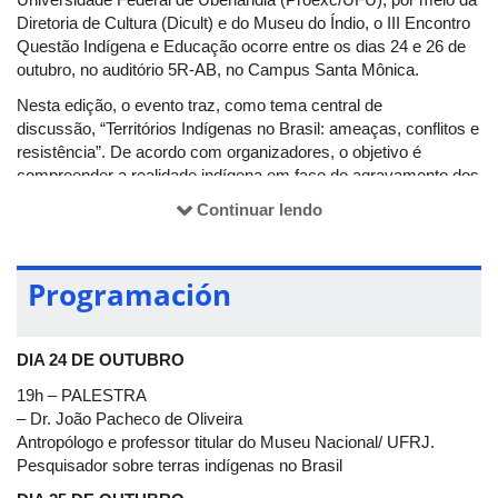
Diretoria de Cultura (Dicult) e do Museu do Índio, o III Encontro
Questão Indígena e Educação ocorre entre os dias 24 e 26 de
outubro, no auditório 5R-AB, no Campus Santa Mônica.
Nesta edição, o evento traz, como tema central de
discussão, “Territórios Indígenas no Brasil: ameaças, conflitos e
resistência”. De acordo com organizadores, o objetivo é
compreender a realidade indígena em face do agravamento dos
conflitos de terras, provocado, principalmente, pela ofensiva do
Continuar lendo
agronegócio sobre estes mesmos territórios.
"Este é um debate que se faz urgente, tendo em vista as
consequências nefastas para estes povos, acarretando sua
Programación
desintegração e toda sorte de atrocidades", opina a atual
coordenadora do Museu do Índio da UFU, Lídia Maria Meirelles.
DIA 24 DE OUTUBRO
Mais informações na
página do evento no Facebook
.
19h – PALESTRA
– Dr. João Pacheco de Oliveira
Realização
: Museu do Índio
Antropólogo e professor titular do Museu Nacional/ UFRJ.
Pesquisador sobre terras indígenas no Brasil
Promoção
: Pró-Reitoria de Extensão e Cultura da Universidade
Federal de Uberlândia (Proexc/UFU) e Diretoria de Cultura