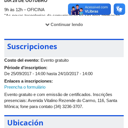
DIA 25 DE OUTUBRO
(Dicult)
9h às 12h – OFICINA
"As novas tecnologias da comunicação na luta pela afirmação
das identidades indígenas"
Continuar lendo
– Denilson Baniwa
Indígena da etnia Baniwa e artista gráfico
19h – MESA REDONDA
Suscripciones
– Márcio Santilli
Filósofo, ex-presidente da Funai (1995-1996), sócio-fundador do
Costo del evento:
Evento gratuito
ISA e assessor do Programa Política e Direito Socioambiental
– Sandra Benites
Période d'inscription:
Cursou Licenciatura Intercultural Indígena na UFSC e tem
De
25/09/2017 - 14:00
hasta
24/10/2017 - 14:00
experiência docente em escola indígena Guarani
Enlaces a inscripciones:
– Rafael Modesto dos Santos
Preencha o formulário
Advogado e assessor jurídico do Conselho Indigenista
Evento gratuito e com emissão de certificados. Inscrições
Missionário.
presenciais: Avenida Vitalino Rezende do Carmo, 116, Santa
DIA 26 DE OUTUBRO
Mônica; fone para contato (34) 3236-3707.
9h - MOSTRA DO FILME "MARTÍRIO" / DEBATE
Ubicación
– Prof. Diego Soares da Silveira
Ciências Sociais/ UFU