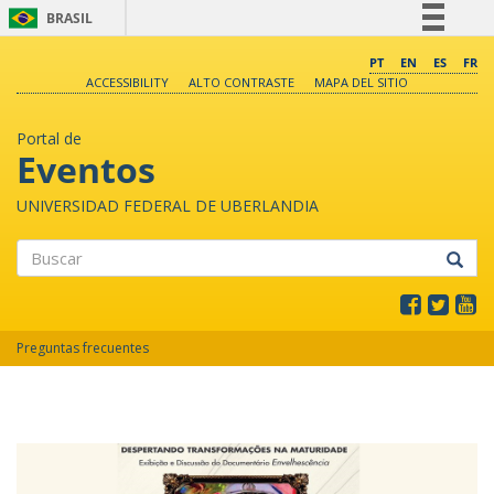
BRASIL
Simplifique!
PT
EN
ES
FR
ACCESSIBILITY
ALTO CONTRASTE
MAPA DEL SITIO
Comunica BR
Participe
Portal de
Acesso à informação
Eventos
Legislação
UNIVERSIDAD FEDERAL DE UBERLANDIA
Canais
Buscar
Preguntas frecuentes