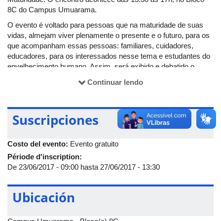
8C do Campus Umuarama.
O evento é voltado para pessoas que na maturidade de suas
vidas, almejam viver plenamente o presente e o futuro, para os
que acompanham essas pessoas: familiares, cuidadores,
educadores, para os interessados nesse tema e estudantes do
envelhecimento humano. Assim, será exibido e debatido o
documentário Envelhescência.
Continuar lendo
Para participar basta se inscrever no
site do evento
. As
inscrições são gratuitas, porém solicita-se a doação de um litro
de leite longa vida para doação a instituições de permanência
Suscripciones
de idosos.
O documentário Envelhescência, dirigido por Gabriel Martinez e
Costo del evento:
Evento gratuito
com argumento de Ruggero Fiandanese, relata a história de
Période d'inscription:
seis pessoas que vivem a vida de maneira plena e nos
De
23/06/2017 - 09:00
hasta
27/06/2017 - 13:30
mostram, através de suas próprias experiências, que os
costumes e a rotina após os 60 anos podem ser repletos de
atividades e bom humor. Intercalado com comentários de
Ubicación
especialistas (Alexandre Kalache, Mirian Goldenberg e Mário
Sergio Cortella) o filme sugere uma nova perspectiva sobre o