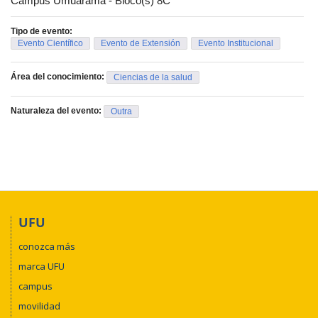
Campus Umuarama - Bloco(s) 8C
significado do envelhecimento em nossas vidas.
Tipo de evento:
Evento Científico
Evento de Extensión
Evento Institucional
Área del conocimiento:
Ciencias de la salud
Naturaleza del evento:
Outra
UFU
conozca más
marca UFU
campus
movilidad