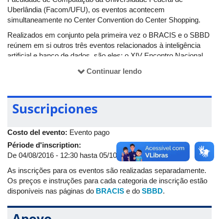
Uberlândia (Facom/UFU), os eventos acontecem
simultaneamente no Center Convention do Center Shopping.
Realizados em conjunto pela primeira vez o BRACIS e o SBBD
reúnem em si outros três eventos relacionados à inteligência
artificial e banco de dados, são eles: o XIV Encontro Nacional
de Inteligência Artificial e Computacional (ENIAC), o XI Brazilian
Continuar lendo
Symposium in Information and Human Language Technology e
o Symposium on Knowledge Discovery, Mining and Learning
(KDMiLe).
Suscripciones
Juntos, os cinco eventos têm como objetivo promover pesquisa
em Sistemas Inteligentes, troca científica entre pesquisadores,
Costo del evento:
Evento pago
profissionais, cientistas e engenheiros em inteligência artificial e
computacional,e propor a discutição dos problemas
Période d'inscription:
relacionados aos principais tópicos nas modernas tecnologias
De
04/08/2016 - 12:30
hasta
05/10/2016 - 08:00
de banco de dados.
As inscrições para os eventos são realizadas separadamente.
Outras informações estão disponíveis nas páginas dos
Os preços e instruções para cada categoria de inscrição estão
eventos:
BRACIS
e
SBBD
.
disponíveis nas páginas do
BRACIS
e do
SBBD
.
Apoyo