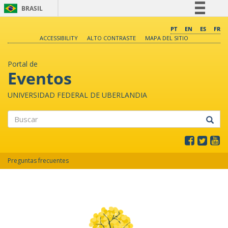
BRASIL
Simplifique!
PT
EN
ES
FR
ACCESSIBILITY
ALTO CONTRASTE
MAPA DEL SITIO
Comunica BR
Participe
Portal de
Acesso à informação
Eventos
Legislação
UNIVERSIDAD FEDERAL DE UBERLANDIA
Canais
Buscar
Preguntas frecuentes