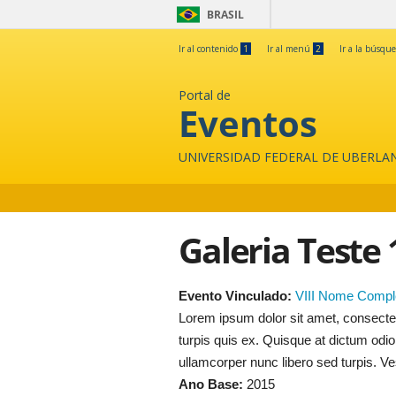
BRASIL
Ir al contenido
1
Ir al menú
2
Ir a la búsqu
Portal de
Eventos
UNIVERSIDAD FEDERAL DE UBERLA
Galeria Teste 
Evento Vinculado:
VIII Nome Compl
Lorem ipsum dolor sit amet, consectetur 
turpis quis ex. Quisque at dictum odi
ullamcorper nunc libero sed turpis. Ve
Ano Base:
2015