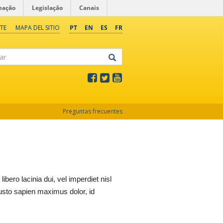
mação
Legislação
Canais
TE
MAPA DEL SITIO
PT
EN
ES
FR
Preguntas frecuentes
ibero lacinia dui, vel imperdiet nisl
justo sapien maximus dolor, id