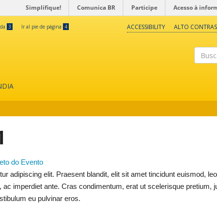
Simplifique!
Comunica BR
Participe
Acesso à infor
ACCESSIBILITY
ALTO CONTRAS
eda
3
Ir al pie de página
4
Buscar
NDIA
1
eto do Evento
adipiscing elit. Praesent blandit, elit sit amet tincidunt euismod, leo l
o, ac imperdiet ante. Cras condimentum, erat ut scelerisque pretium, 
stibulum eu pulvinar eros.